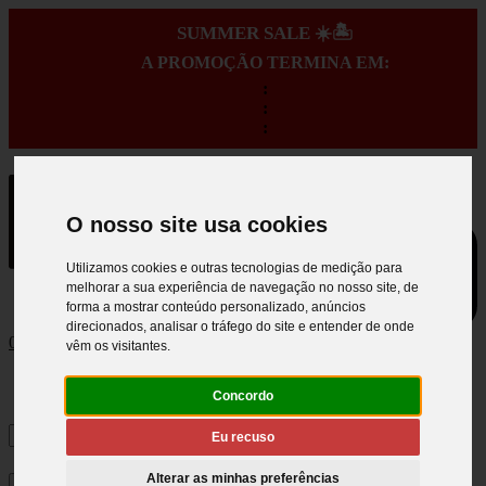
SUMMER SALE ☀️🏝️
A PROMOÇÃO TERMINA EM:
:
:
:
O nosso site usa cookies
Utilizamos cookies e outras tecnologias de medição para
melhorar a sua experiência de navegação no nosso site, de
forma a mostrar conteúdo personalizado, anúncios
direcionados, analisar o tráfego do site e entender de onde
0
vêm os visitantes.
Concordo
Eu recuso
Alterar as minhas preferências
×