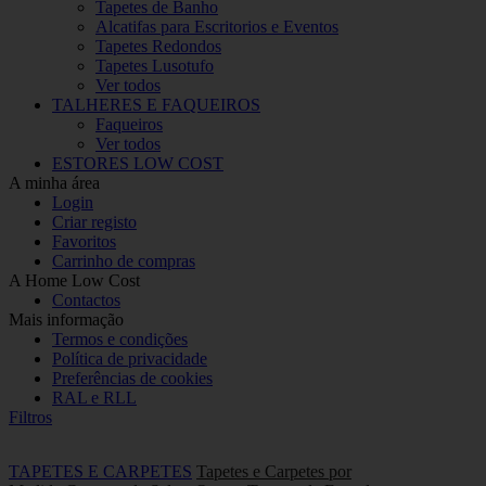
Tapetes de Banho
Alcatifas para Escritorios e Eventos
Tapetes Redondos
Tapetes Lusotufo
Ver todos
TALHERES E FAQUEIROS
Faqueiros
Ver todos
ESTORES LOW COST
A minha área
Login
Criar registo
Favoritos
Carrinho de compras
A Home Low Cost
Contactos
Mais informação
Termos e condições
Política de privacidade
Preferências de cookies
RAL e RLL
Filtros
TAPETES E CARPETES
Tapetes e Carpetes por