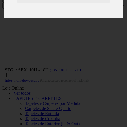
Carregue no ENTER para pesquisar e
no ESC para fechar
SEG. / SEX. 10H - 18H
(+351) 91 157 82 81
|
info@homelowcost.pt
(Chamada para rede móvel nacional)
Loja Online
Ver todos
TAPETES E CARPETES
Tapetes e Carpetes por Medida
Carpetes de Sala e Quarto
Tapetes de Entrada
Tapetes de Cozinha
Tapetes de Exterior (In & Out)