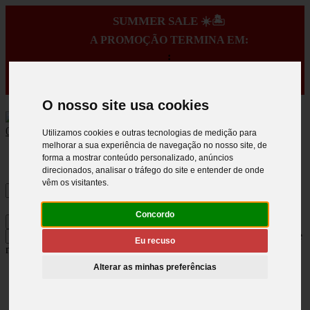
SUMMER SALE ☀️🏝️
A PROMOÇÃO TERMINA EM:
:
:
:
O nosso site usa cookies
0
Utilizamos cookies e outras tecnologias de medição para
melhorar a sua experiência de navegação no nosso site, de
forma a mostrar conteúdo personalizado, anúncios
direcionados, analisar o tráfego do site e entender de onde
vêm os visitantes.
Concordo
×
Carregue no ENTER para pesquisar e
Eu recuso
no ESC para fechar
Alterar as minhas preferências