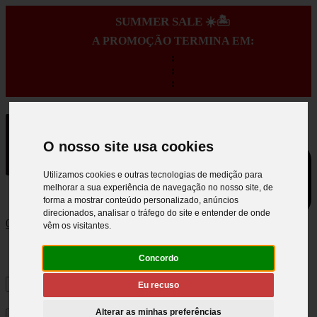
SUMMER SALE ☀️🏝️
A PROMOÇÃO TERMINA EM:
:
:
:
O nosso site usa cookies
Utilizamos cookies e outras tecnologias de medição para
melhorar a sua experiência de navegação no nosso site, de
forma a mostrar conteúdo personalizado, anúncios
direcionados, analisar o tráfego do site e entender de onde
0
vêm os visitantes.
Concordo
Eu recuso
Alterar as minhas preferências
×