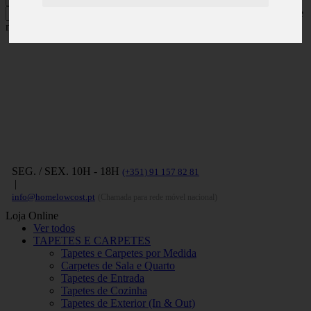
Carregue no ENTER para pesquisar e
no ESC para fechar
SEG. / SEX. 10H - 18H
(+351) 91 157 82 81
|
info@homelowcost.pt
(Chamada para rede móvel nacional)
Loja Online
Ver todos
TAPETES E CARPETES
Tapetes e Carpetes por Medida
Carpetes de Sala e Quarto
Tapetes de Entrada
Tapetes de Cozinha
Tapetes de Exterior (In & Out)