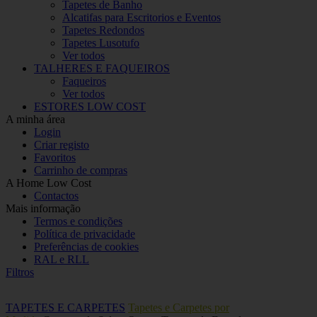
Tapetes de Banho
Alcatifas para Escritorios e Eventos
Tapetes Redondos
Tapetes Lusotufo
Ver todos
TALHERES E FAQUEIROS
Faqueiros
Ver todos
ESTORES LOW COST
A minha área
Login
Criar registo
Favoritos
Carrinho de compras
A Home Low Cost
Contactos
Mais informação
Termos e condições
Política de privacidade
Preferências de cookies
RAL e RLL
Filtros
TAPETES E CARPETES
Tapetes e Carpetes por