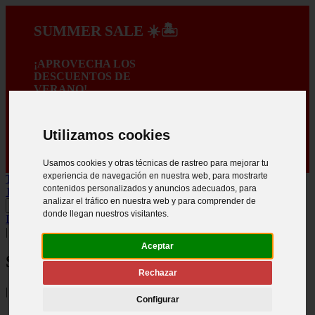
SUMMER SALE ☀️🏝️
¡APROVECHA LOS
DESCUENTOS DE
VERANO!
A PROMOÇÃO
TERMINA EM:
:
Utilizamos cookies
:
:
Usamos cookies y otras técnicas de rastreo para mejorar tu
experiencia de navegación en nuestra web, para mostrarte
TRANSPORTE GRATIS PARA COMPRAS SUPERIORES A
contenidos personalizados y anuncios adecuados, para
150€ *
analizar el tráfico en nuestra web y para comprender de
donde llegan nuestros visitantes.
INICIAR SESIÓN
.
Crear registro
|
Aceptar
Síganos
Rechazar
|
Configurar