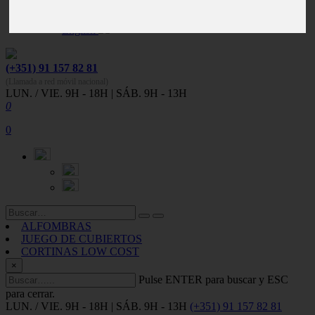
Español
Português
English
(+351) 91 157 82 81
(Llamada a red móvil nacional)
LUN. / VIE. 9H - 18H | SÁB. 9H - 13H
0
0
ALFOMBRAS
JUEGO DE CUBIERTOS
CORTINAS LOW COST
×
Pulse ENTER para buscar y ESC
para cerrar.
LUN. / VIE. 9H - 18H | SÁB. 9H - 13H
(+351) 91 157 82 81