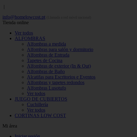
|
info@homelowcost.pt
(Llamada a red móvil nacional)
Tienda online
Ver todos
ALFOMBRAS
Alfombras a medida
Alfombras para salón y dormitorio
Alfombras de Entrada
Tapetes de Cocina
Alfombras de exterior (In & Out)
Alfombras de Baño
Alcatifas para Escritorios e Eventos
Alfombras y tapetes redondos
Alfombras Lusotufo
Ver todos
JUEGO DE CUBIERTOS
Cuchillería
Ver todos
CORTINAS LOW COST
Mi área
Iniciar sesión