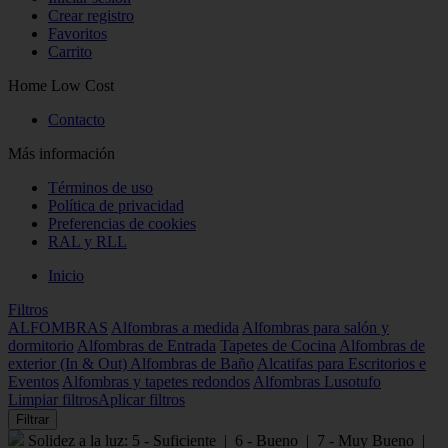
Crear registro
Favoritos
Carrito
Home Low Cost
Contacto
Más información
Términos de uso
Política de privacidad
Preferencias de cookies
RAL y RLL
Inicio
Filtros
ALFOMBRAS
Alfombras a medida
Alfombras para salón y
dormitorio
Alfombras de Entrada
Tapetes de Cocina
Alfombras de
exterior (In & Out)
Alfombras de Baño
Alcatifas para Escritorios e
Eventos
Alfombras y tapetes redondos
Alfombras Lusotufo
Limpiar filtros
Aplicar filtros
Filtrar
Solidez a la luz: 5 - Suficiente | 6 - Bueno | 7 - Muy Bueno |