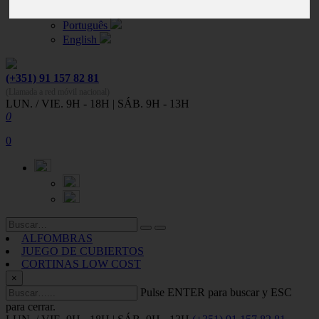
Español
Português
English
(+351) 91 157 82 81
(Llamada a red móvil nacional)
LUN. / VIE. 9H - 18H | SÁB. 9H - 13H
0
0
ALFOMBRAS
JUEGO DE CUBIERTOS
CORTINAS LOW COST
×
Pulse ENTER para buscar y ESC
para cerrar.