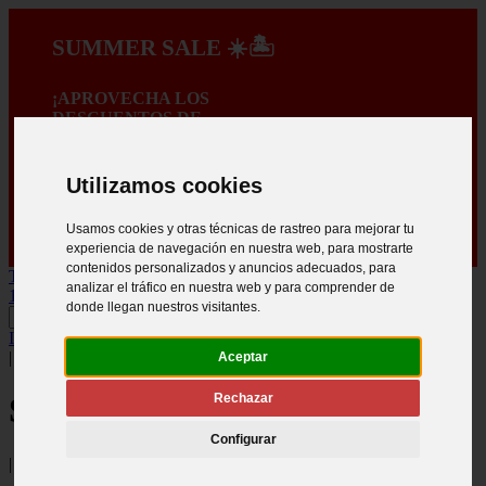
SUMMER SALE ☀️🏝️
¡APROVECHA LOS
DESCUENTOS DE
VERANO!
A PROMOÇÃO
Utilizamos cookies
TERMINA EM:
:
:
Usamos cookies y otras técnicas de rastreo para mejorar tu
:
experiencia de navegación en nuestra web, para mostrarte
contenidos personalizados y anuncios adecuados, para
TRANSPORTE GRATIS PARA COMPRAS SUPERIORES A
analizar el tráfico en nuestra web y para comprender de
150€ *
donde llegan nuestros visitantes.
INICIAR SESIÓN
.
Crear registro
|
Aceptar
Rechazar
Síganos
Configurar
|