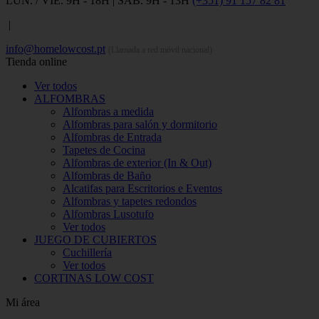
LUN. / VIE. 9H - 18H | SÁB. 9H - 13H
(+351) 91 157 82 81
|
info@homelowcost.pt
(Llamada a red móvil nacional)
Tienda online
Ver todos
ALFOMBRAS
Alfombras a medida
Alfombras para salón y dormitorio
Alfombras de Entrada
Tapetes de Cocina
Alfombras de exterior (In & Out)
Alfombras de Baño
Alcatifas para Escritorios e Eventos
Alfombras y tapetes redondos
Alfombras Lusotufo
Ver todos
JUEGO DE CUBIERTOS
Cuchillería
Ver todos
CORTINAS LOW COST
Mi área