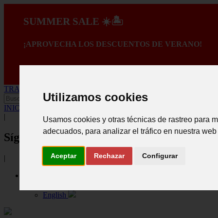
SUMMER SALE ☀️🏝️
¡APROVECHA LOS DESCUENTOS DE VERANO!
A PROMOÇÃO TER
TRANSPORTE GRATIS PARA COMPRAS SUPERIORES A 150€
Utilizamos cookies
INICIAR SESIÓN
.
Crear registro
|
Usamos cookies y otras técnicas de rastreo para m
adecuados, para analizar el tráfico en nuestra web
Síganos
Aceptar
Rechazar
Configurar
|
Español
Português
English