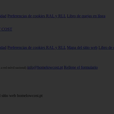
cidad
Preferencias de cookies
RAL y RLL
Libro de quejas en línea
 COST
cidad
Preferencias de cookies
RAL y RLL
Mapa del sitio web
Libro de 
info@homelowcost.pt
Rellene el formulario
 a red móvil nacional)
 sitio web homelowcost.pt