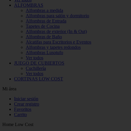
ALFOMBRAS
Alfombras a medida
Alfombras para salón y dormitorio
Alfombras de Entrada
Tapetes de Cocina
Alfombras de exterior (In & Out)
Alfombras de Baño
Alcatifas para Escritorios e Eventos
Alfombras y tapetes redondos
Alfombras Lusotufo
Ver todos
JUEGO DE CUBIERTOS
Cuchillería
Ver todos
CORTINAS LOW COST
Mi área
Iniciar sesión
Crear registro
Favoritos
Carrito
Home Low Cost