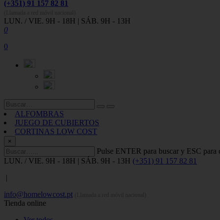
(+351) 91 157 82 81
(Llamada a red móvil nacional)
LUN. / VIE. 9H - 18H | SÁB. 9H - 13H
0
0
ALFOMBRAS
JUEGO DE CUBIERTOS
CORTINAS LOW COST
×
Pulse ENTER para buscar y ESC para c
LUN. / VIE. 9H - 18H | SÁB. 9H - 13H
(+351) 91 157 82 81
|
info@homelowcost.pt
(Llamada a red móvil nacional)
Tienda online
Ver todos