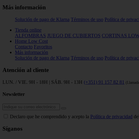
Más información
Solución de pago de Klarna
Términos de uso
Política de priva
Tienda online
ALFOMBRAS
JUEGO DE CUBIERTOS
CORTINAS LOW
Home Low Cost
Contacto
Favoritos
Más información
Solución de pago de Klarna
Términos de uso
Política de priva
Atención al cliente
LUN. / VIE. 9H - 18H | SÁB. 9H - 13H
(+351) 91 157 82 81
(Llamada
Newsletter
Declaro que he comprendido y acepto la
Política de privacidad
del
Síganos