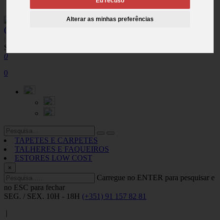
Eu recuso
Español
Alterar as minhas preferências
(+351) 91 157 82 81
(Chamada para rede móvel nacional)
SEG. / SEX. 10H - 18H
0
0
TAPETES E CARPETES
TALHERES E FAQUEIROS
ESTORES LOW COST
×
Carregue no ENTER para pesquisar e
no ESC para fechar
SEG. / SEX. 10H - 18H
(+351) 91 157 82 81
|