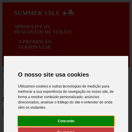
SUMMER SALE ☀️🏝️
APROVEITE OS
DESCONTOS DE VERÃO!
A PROMOÇÃO
TERMINA EM:
:
:
:
PORTES GRÁTIS EM COMPRAS SUPERIORES A 150€ *
O nosso site usa cookies
INICIAR SESSÃO
.
Criar registo
|
Utilizamos cookies e outras tecnologias de medição para
melhorar a sua experiência de navegação no nosso site, de
forma a mostrar conteúdo personalizado, anúncios
Siga-nos
direcionados, analisar o tráfego do site e entender de onde
vêm os visitantes.
|
Concordo
Português
English