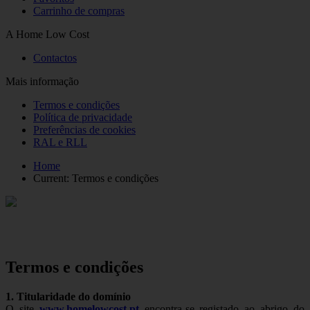
Carrinho de compras
A Home Low Cost
Contactos
Mais informação
Termos e condições
Política de privacidade
Preferências de cookies
RAL e RLL
Home
Current:
Termos e condições
Termos e condições
1. Titularidade do domínio
O site
www.homelowcost.pt
encontra-se registado ao abrigo do