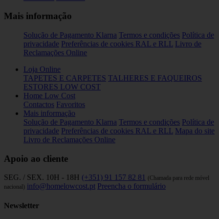
Mais informação
Solução de Pagamento Klarna
Termos e condições
Política de
privacidade
Preferências de cookies
RAL e RLL
Livro de
Reclamações Online
Loja Online
TAPETES E CARPETES
TALHERES E FAQUEIROS
ESTORES LOW COST
Home Low Cost
Contactos
Favoritos
Mais informação
Solução de Pagamento Klarna
Termos e condições
Política de
privacidade
Preferências de cookies
RAL e RLL
Mapa do site
Livro de Reclamações Online
Apoio ao cliente
SEG. / SEX. 10H - 18H
(+351) 91 157 82 81
(Chamada para rede móvel
info@homelowcost.pt
Preencha o formulário
nacional)
Newsletter