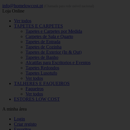
info@homelowcost.pt
(Chamada para rede móvel nacional)
Loja Online
Ver todos
TAPETES E CARPETES
Tapetes e Carpetes por Medida
Carpetes de Sala e Quarto
Tapetes de Entrada
Tapetes de Cozinha
Tapetes de Exterior (In & Out)
Tapetes de Banho
Alcatifas para Escritorios e Eventos
Tapetes Redondos
Tapetes Lusotufo
Ver todos
TALHERES E FAQUEIROS
Faqueiros
Ver todos
ESTORES LOW COST
A minha área
Login
Criar registo
Favoritos