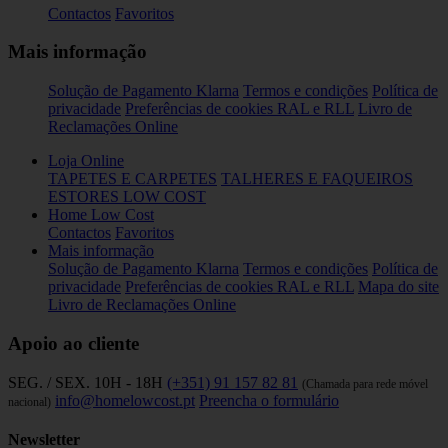
Contactos
Favoritos
Mais informação
Solução de Pagamento Klarna
Termos e condições
Política de
privacidade
Preferências de cookies
RAL e RLL
Livro de
Reclamações Online
Loja Online
TAPETES E CARPETES
TALHERES E FAQUEIROS
ESTORES LOW COST
Home Low Cost
Contactos
Favoritos
Mais informação
Solução de Pagamento Klarna
Termos e condições
Política de
privacidade
Preferências de cookies
RAL e RLL
Mapa do site
Livro de Reclamações Online
Apoio ao cliente
SEG. / SEX. 10H - 18H
(+351) 91 157 82 81
(Chamada para rede móvel
info@homelowcost.pt
Preencha o formulário
nacional)
Newsletter