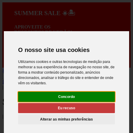
SUMMER SALE ☀️🏝️
APROVEITE OS
DESCONTOS DE VERÃO!
A PROMOÇÃO
TERMINA EM:
:
O nosso site usa cookies
:
:
Utilizamos cookies e outras tecnologias de medição para
melhorar a sua experiência de navegação no nosso site, de
PORTES GRÁTIS EM COMPRAS SUPERIORES A 150€ *
forma a mostrar conteúdo personalizado, anúncios
direcionados, analisar o tráfego do site e entender de onde
INICIAR SESSÃO
.
Criar registo
vêm os visitantes.
|
Concordo
Siga-nos
Eu recuso
|
Alterar as minhas preferências
Português
English