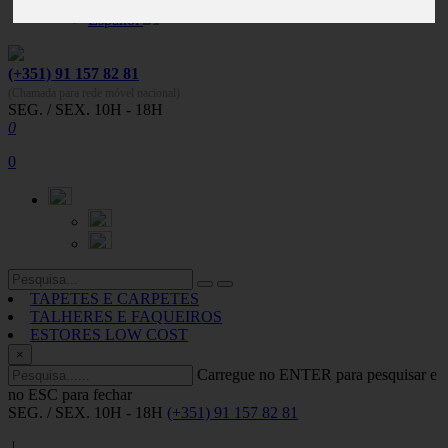
Español
(+351) 91 157 82 81
(Chamada para rede móvel nacional)
SEG. / SEX. 10H - 18H
0
0
TAPETES E CARPETES
TALHERES E FAQUEIROS
ESTORES LOW COST
×
Carregue no ENTER para pesquisar e
no ESC para fechar
SEG. / SEX. 10H - 18H
(+351) 91 157 82 81
|