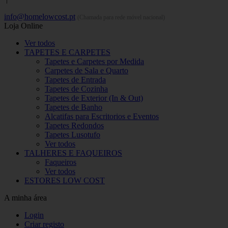
info@homelowcost.pt
(Chamada para rede móvel nacional)
Loja Online
Ver todos
TAPETES E CARPETES
Tapetes e Carpetes por Medida
Carpetes de Sala e Quarto
Tapetes de Entrada
Tapetes de Cozinha
Tapetes de Exterior (In & Out)
Tapetes de Banho
Alcatifas para Escritorios e Eventos
Tapetes Redondos
Tapetes Lusotufo
Ver todos
TALHERES E FAQUEIROS
Faqueiros
Ver todos
ESTORES LOW COST
A minha área
Login
Criar registo