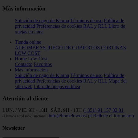
Más información
Solución de pago de Klarna
Términos de uso
Política de
privacidad
Preferencias de cookies
RAL y RLL
Libro de
quejas en línea
Tienda online
ALFOMBRAS
JUEGO DE CUBIERTOS
CORTINAS
LOW COST
Home Low Cost
Contacto
Favoritos
Más información
Solución de pago de Klarna
Términos de uso
Política de
privacidad
Preferencias de cookies
RAL y RLL
Mapa del
sitio web
Libro de quejas en línea
Atención al cliente
LUN. / VIE. 9H - 18H | SÁB. 9H - 13H
(+351) 91 157 82 81
info@homelowcost.pt
Rellene el formulario
(Llamada a red móvil nacional)
Newsletter