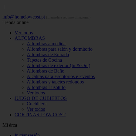
|
info@homelowcost.pt
(Llamada a red móvil nacional)
Tienda online
Ver todos
ALFOMBRAS
Alfombras a medida
Alfombras para salón y dormitorio
Alfombras de Entrada
Tapetes de Cocina
Alfombras de exterior (In & Out)
Alfombras de Baño
Alcatifas para Escritorios e Eventos
Alfombras y tapetes redondos
Alfombras Lusotufo
Ver todos
JUEGO DE CUBIERTOS
Cuchillería
Ver todos
CORTINAS LOW COST
Mi área
Iniciar sesión