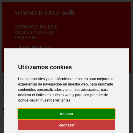
SUMMER SALE ☀️🏝️
¡APROVECHA LOS
DESCUENTOS DE
VERANO!
A PROMOÇÃO
TERMINA EM:
:
:
:
Utilizamos cookies
TRANSPORTE GRATIS PARA COMPRAS SUPERIORES A
Usamos cookies y otras técnicas de rastreo para mejorar tu
150€ *
experiencia de navegación en nuestra web, para mostrarte
contenidos personalizados y anuncios adecuados, para
INICIAR SESIÓN
.
Crear registro
analizar el tráfico en nuestra web y para comprender de
|
donde llegan nuestros visitantes.
Síganos
Aceptar
|
Rechazar