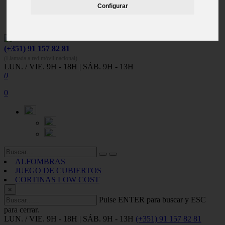
Español
Configurar
Português
English
(+351) 91 157 82 81
(Llamada a red móvil nacional)
LUN. / VIE. 9H - 18H | SÁB. 9H - 13H
0
0
ALFOMBRAS
JUEGO DE CUBIERTOS
CORTINAS LOW COST
×
Pulse ENTER para buscar y ESC
para cerrar.
LUN. / VIE. 9H - 18H | SÁB. 9H - 13H
(+351) 91 157 82 81